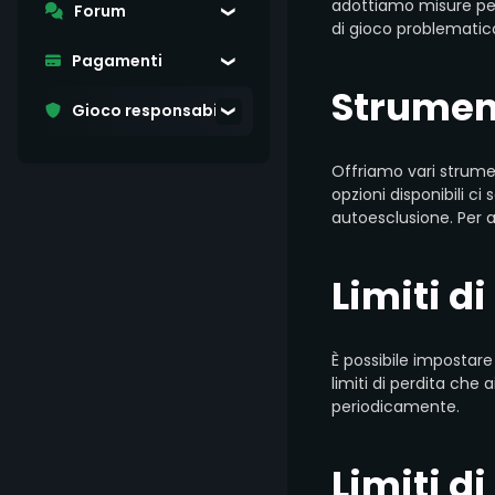
adottiamo misure per
Forum
di gioco problematic
Pagamenti
Strument
Gioco responsabile
Offriamo vari strument
opzioni disponibili c
autoesclusione. Per at
Limiti di
È possibile impostare
limiti di perdita che a
periodicamente.
Limiti d