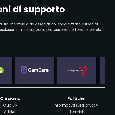
oni di supporto
a salute mentale o ad associazioni specializzate e linee di
toesclusione, ma il supporto professionale è fondamentale
Chi siamo
Politiche
Club VIP
Informativa sulla privacy
Affiliati
Termini