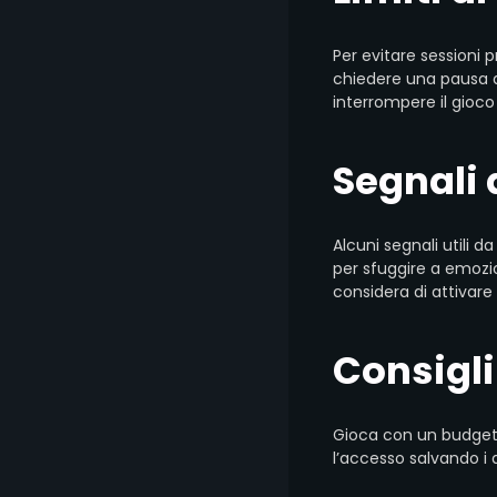
Per evitare sessioni 
chiedere una pausa d
interrompere il gioc
Segnali
Alcuni segnali utili 
per sfuggire a emozion
considera di attivare 
Consigli
Gioca con un budget p
l’accesso salvando i d