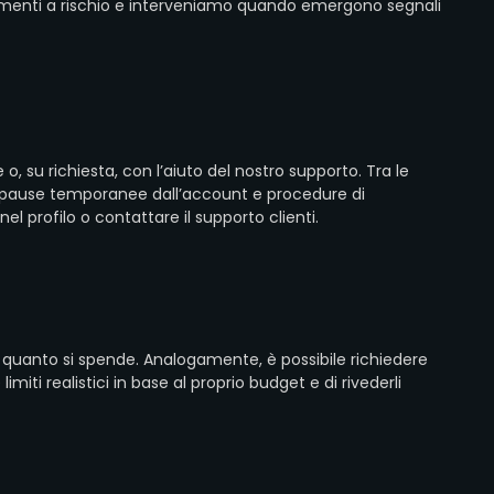
amenti a rischio e interveniamo quando emergono segnali
à
o, su richiesta, con l’aiuto del nostro supporto. Tra le
oco, pause temporanee dall’account e procedure di
el profilo o contattare il supporto clienti.
are quanto si spende. Analogamente, è possibile richiedere
limiti realistici in base al proprio budget e di rivederli