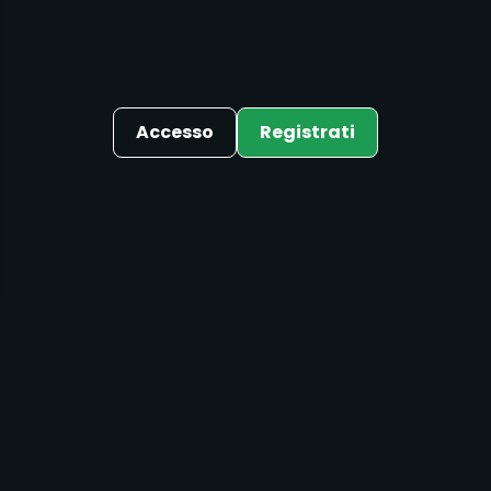
Accesso
Registrati
©
2026
. Tutti i diritti riservati