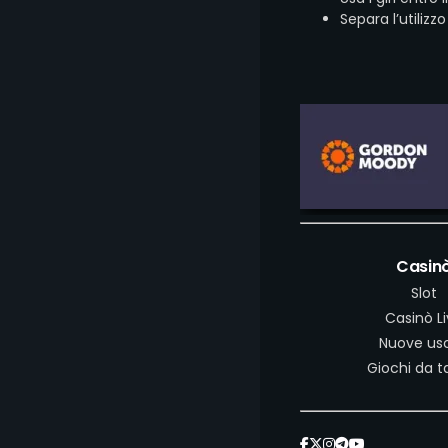
Separa l’utilizzo
Casin
Slot
Casinò L
Nuove usc
Giochi da t