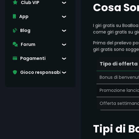
Club VIP
Cosa Son
App
I giri gratis su BoaB
Blog
come giri gratis su g
Prima del prelievo pos
Forum
giri gratis sono sogge
Pagamenti
Tipo di offerta
Gioco responsabile
Bonus di benvenu
Promozione lanci
Offerta settiman
Tipi di B