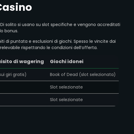
 Casino
 Di solito si usano su slot specifiche e vengono accreditati
do bonus.
i di puntata e esclusioni di giochi. Spesso le vincite dai
elevabile rispettando le condizioni dell’offerta.
isito di wagering
Giochi idonei
ui giri gratis)
Book of Dead (slot selezionata)
Slot selezionate
Slot selezionate