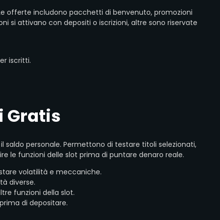
e. Le offerte includono pacchetti di benvenuto, promozioni
i si attivano con depositi o iscrizioni, altre sono riservate
 iscritti.
i Gratis
 saldo personale. Permettono di testare titoli selezionati,
re le funzioni delle slot prima di puntare denaro reale.
estare volatilità e meccaniche.
tà diverse.
re funzioni della slot.
 prima di depositare.