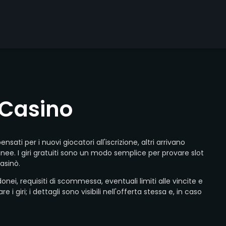
a Casino
sati per i nuovi giocatori all'iscrizione, altri arrivano
 I giri gratuiti sono un modo semplice per provare slot
asinò.
ei, requisiti di scommessa, eventuali limiti alle vincite e
i giri; i dettagli sono visibili nell'offerta stessa e, in caso