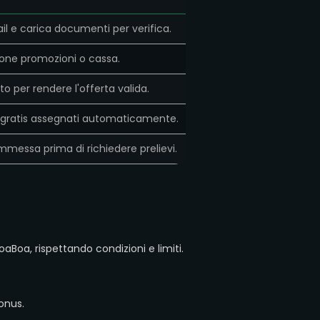
l e carica documenti per verifica.
ezione promozioni o cassa.
o per rendere l'offerta valida.
iri gratis assegnati automaticamente.
ommessa prima di richiedere prelievi.
oaBoa, rispettando condizioni e limiti.
onus.