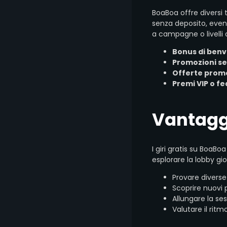
BoaBoa offre diversi 
senza deposito, eventi
a campagne o livelli a
Bonus di ben
Promozioni se
Offerte promo
Premi VIP o fe
Vantaggi
I giri gratis su BoaB
esplorare la lobby gi
Provare diverse
Scoprire nuovi p
Allungare la ses
Valutare il ritm