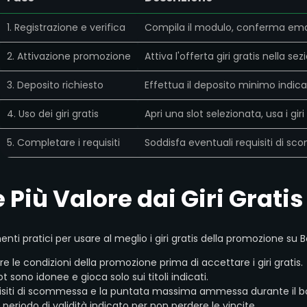
1. Registrazione e verifica
Compila il modulo, conferma emai
2. Attivazione promozione
Attiva l'offerta giri gratis nella s
3. Deposito richiesto
Effettua il deposito minimo indicat
4. Uso dei giri gratis
Apri una slot selezionata, usa i g
5. Completare i requisiti
Soddisfa eventuali requisiti di sc
 Più Valore dai Giri Gratis
ti pratici per usare al meglio i giri gratis della promozione su B
e le condizioni della promozione prima di accettare i giri gratis.
ot sono idonee e gioca solo sui titoli indicati.
quisiti di scommessa e la puntata massima ammessa durante il b
 il periodo di validità indicato per non perdere le vincite.