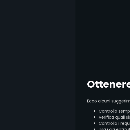
Ottenere
Ecco alcuni suggerimen
Controlla sempr
Verifica quali sl
Controlla i re
Usa i giri entro