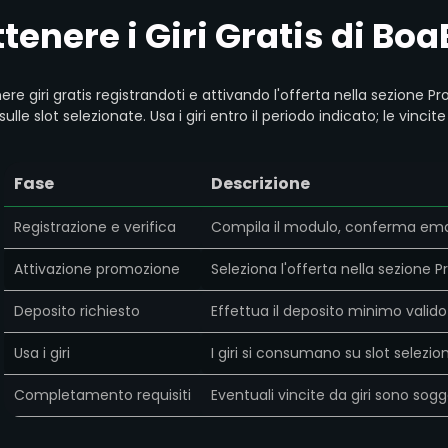
enere i Giri Gratis di Bo
re giri gratis registrandoti e attivando l'offerta nella sezione 
ulle slot selezionate. Usa i giri entro il periodo indicato; le vi
Fase
Descrizione
Registrazione e verifica
Compila il modulo, conferma emai
Attivazione promozione
Seleziona l'offerta nella sezione 
Deposito richiesto
Effettua il deposito minimo valido 
Usa i giri
I giri si consumano su slot selezi
Completamento requisiti
Eventuali vincite da giri sono sog