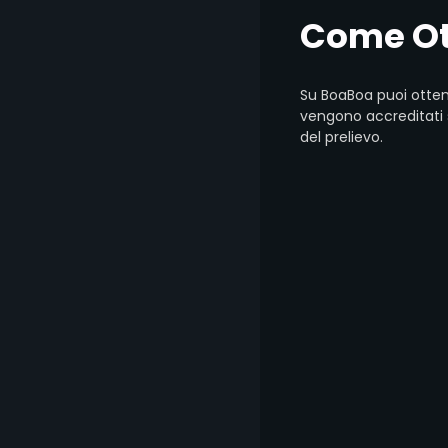
Come Ott
Su BoaBoa puoi ottene
vengono accreditati s
del prelievo.