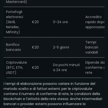
Mastercard)
Portafogli
elettronici
Accredito
(Skrill,
€20
0-24 ore
rapido dopo
Neteller,
approvazion
MiFinity)
Tempi
Bonifico
€20
2-5 giorni
bancari
bancario
variabili
Criptovalute
Dipende dall
Da pochi minuti
(BTC, ETH,
€20
conferme di
a 24 ore
USDT)
rete
I tempi di elaborazione possono variare in funzione del
metodo scelto e di fattori esterni: per le criptovalute
contano il numero di conferme di rete, le condizioni della
blockchain e l'attività della rete stessa. Anche intermediari
bancari o provider esterni possono influenzare la