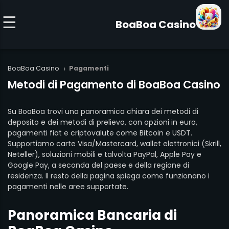
BoaBoa Casino
›
BoaBoa Casino
Pagamenti
Metodi di Pagamento di BoaBoa Casino
Su BoaBoa trovi una panoramica chiara dei metodi di
deposito e dei metodi di prelievo, con opzioni in euro,
pagamenti fiat e criptovalute come Bitcoin e USDT.
Supportiamo carte Visa/Mastercard, wallet elettronici (Skrill,
Neteller), soluzioni mobili e talvolta PayPal, Apple Pay e
Google Pay, a seconda del paese e della regione di
residenza. Il resto della pagina spiega come funzionano i
pagamenti nelle aree supportate.
Panoramica Bancaria di