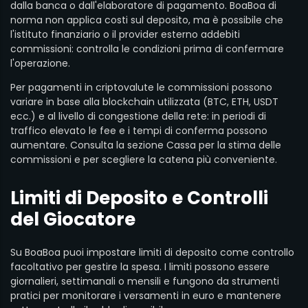
dalla banca o dall'elaboratore di pagamento. BoaBoa di
norma non applica costi sul deposito, ma è possibile che
l'istituto finanziario o il provider esterno addebiti
commissioni: controlla le condizioni prima di confermare
l'operazione.
Per pagamenti in criptovalute le commissioni possono
variare in base alla blockchain utilizzata (BTC, ETH, USDT
ecc.) e al livello di congestione della rete: in periodi di
traffico elevato le fee e i tempi di conferma possono
aumentare. Consulta la sezione Cassa per la stima delle
commissioni e per scegliere la catena più conveniente.
Limiti di Deposito e Controlli
del Giocatore
Su BoaBoa puoi impostare limiti di deposito come controllo
facoltativo per gestire la spesa. I limiti possono essere
giornalieri, settimanali o mensili e fungono da strumenti
pratici per monitorare i versamenti in euro e mantenere